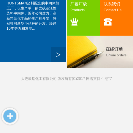
HUNTSMAN染料配套的中间体加
厂容厂貌
联系我们
工厂，仅生产单一的含砜基活性
Products
Contact Us
染料中间体。近年公司致力于高
新精细化学品的生产和开发，特
别针对新型小品种的开发。经过
10年努力和发展...
>
大连欣瑞化工有限公司
版权所有(C)2017 网络支持
生意宝