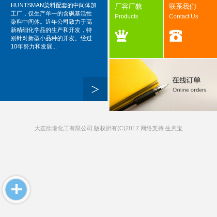
HUNTSMAN染料配套的中间体加
厂容厂貌
联系我们
工厂，仅生产单一的含砜基活性
Products
Contact Us
染料中间体。近年公司致力于高
新精细化学品的生产和开发，特
别针对新型小品种的开发。经过
10年努力和发展...
>
大连欣瑞化工有限公司
版权所有(C)2017 网络支持
生意宝