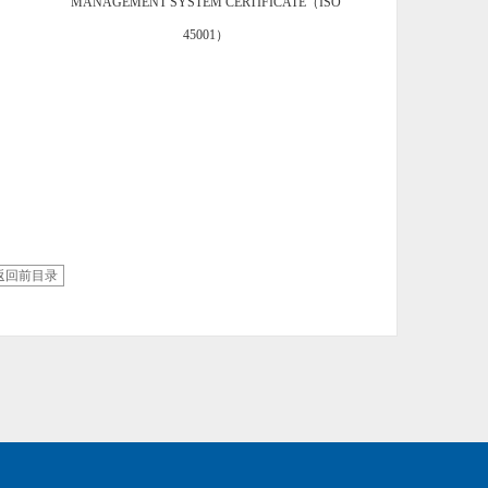
MANAGEMENT SYSTEM CERTIFICATE（ISO
45001）
返回前目录