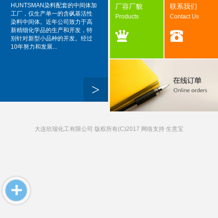
HUNTSMAN染料配套的中间体加
厂容厂貌
联系我们
工厂，仅生产单一的含砜基活性
Products
Contact Us
染料中间体。近年公司致力于高
新精细化学品的生产和开发，特
别针对新型小品种的开发。经过
10年努力和发展...
>
大连欣瑞化工有限公司
版权所有(C)2017 网络支持
生意宝