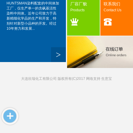
HUNTSMAN染料配套的中间体加
厂容厂貌
联系我们
工厂，仅生产单一的含砜基活性
Products
Contact Us
染料中间体。近年公司致力于高
新精细化学品的生产和开发，特
别针对新型小品种的开发。经过
10年努力和发展...
>
大连欣瑞化工有限公司
版权所有(C)2017 网络支持
生意宝