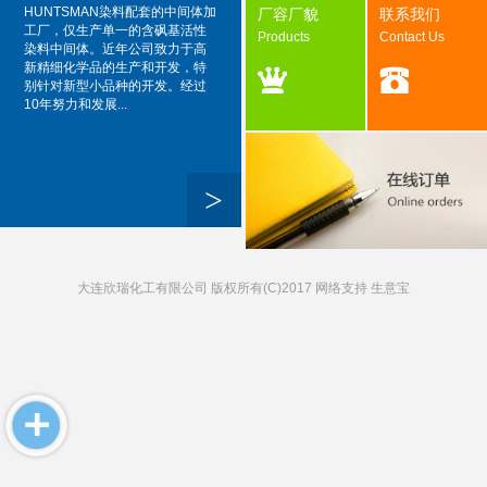
HUNTSMAN染料配套的中间体加
厂容厂貌
联系我们
工厂，仅生产单一的含砜基活性
Products
Contact Us
染料中间体。近年公司致力于高
新精细化学品的生产和开发，特
别针对新型小品种的开发。经过
10年努力和发展...
>
大连欣瑞化工有限公司
版权所有(C)2017 网络支持
生意宝