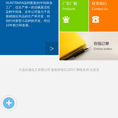
HUNTSMAN染料配套的中间体加
厂容厂貌
联系我们
工厂，仅生产单一的含砜基活性
Products
Contact Us
染料中间体。近年公司致力于高
新精细化学品的生产和开发，特
别针对新型小品种的开发。经过
10年努力和发展...
>
大连欣瑞化工有限公司
版权所有(C)2017 网络支持
生意宝