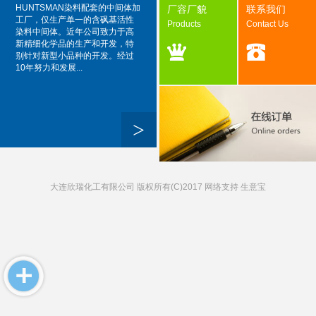
HUNTSMAN染料配套的中间体加
厂容厂貌
联系我们
工厂，仅生产单一的含砜基活性
Products
Contact Us
染料中间体。近年公司致力于高
新精细化学品的生产和开发，特
别针对新型小品种的开发。经过
10年努力和发展...
>
大连欣瑞化工有限公司
版权所有(C)2017 网络支持
生意宝