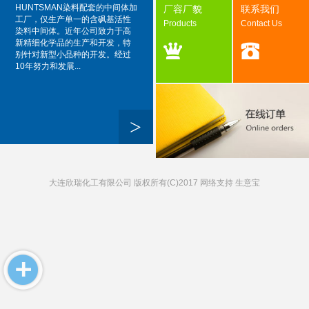
HUNTSMAN染料配套的中间体加
厂容厂貌
联系我们
工厂，仅生产单一的含砜基活性
Products
Contact Us
染料中间体。近年公司致力于高
新精细化学品的生产和开发，特
别针对新型小品种的开发。经过
10年努力和发展...
>
大连欣瑞化工有限公司
版权所有(C)2017 网络支持
生意宝