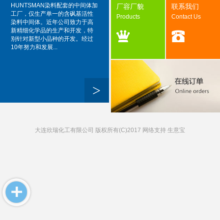
HUNTSMAN染料配套的中间体加
厂容厂貌
联系我们
工厂，仅生产单一的含砜基活性
Products
Contact Us
染料中间体。近年公司致力于高
新精细化学品的生产和开发，特
别针对新型小品种的开发。经过
10年努力和发展...
>
大连欣瑞化工有限公司
版权所有(C)2017 网络支持
生意宝